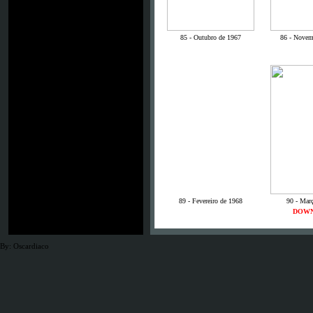
85 - Outubro de 1967
86 - Novem
89 - Fevereiro de 1968
90 - Mar
DOW
By: Oscardiaco