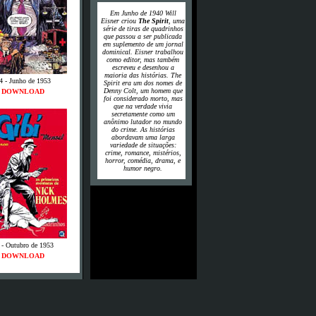
Em Junho de 1940 Will
Eisner criou
The Spirit
, uma
série de tiras de quadrinhos
que passou a ser publicada
em suplemento de um jornal
dominical. Eisner trabalhou
como editor, mas também
escreveu e desenhou a
maioria das histórias. The
4 - Junho de 1953
Spirit era um dos nomes de
Denny Colt, um homem que
DOWNLOAD
foi considerado morto, mas
que na verdade vivia
secretamente como um
anônimo lutador no mundo
do crime. As histórias
abordavam uma larga
variedade de situações:
crime, romance, mistérios,
horror, comédia, drama, e
humor negro.
 - Outubro de 1953
DOWNLOAD