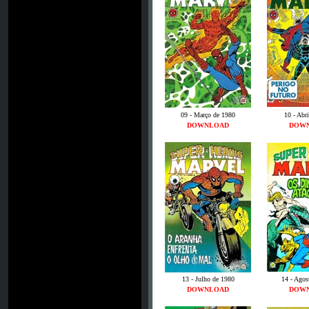
09 - Março de 1980
10 - Abr
DOWNLOAD
DOW
13 - Julho de 1980
14 - Agos
DOWNLOAD
DOW