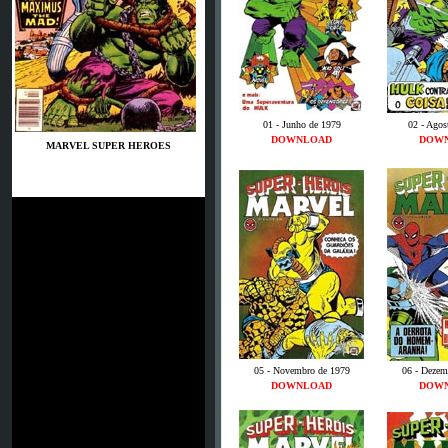
01 - Junho de 1979
02 - Agos
DOWNLOAD
DOW
MARVEL SUPER HEROES
05 - Novembro de 1979
06 - Dezem
DOWNLOAD
DOW