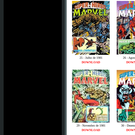
25 - Julho de 1981
26 - Agos
DOWNLOAD
DOW
29 - Novembro de 1981
30 - Dezem
DOWNLOAD
DOW