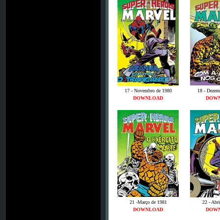
17 - Novembro de 1980
18 - Dezem
DOWNLOAD
DOW
21 -Março de 1981
22 - Abr
DOWNLOAD
DOW