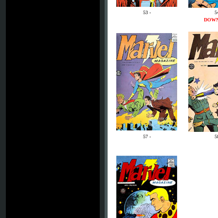
53 -
5
DOW
57 -
5