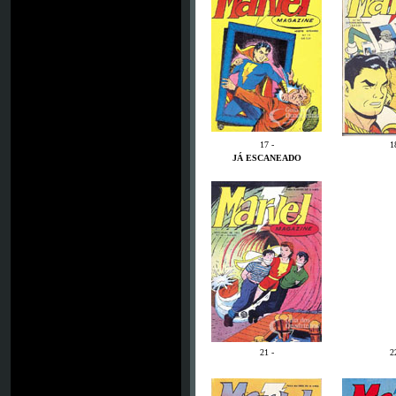
17 -
1
JÁ ESCANEADO
21 -
2