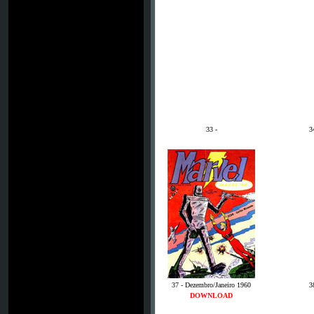
33 -
3
37 - Dezembro/Janeiro 1960
3
DOWNLOAD