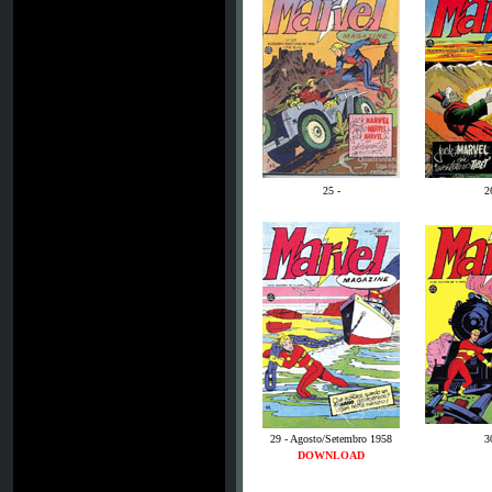
25 -
2
29 - Agosto/Setembro 1958
3
DOWNLOAD