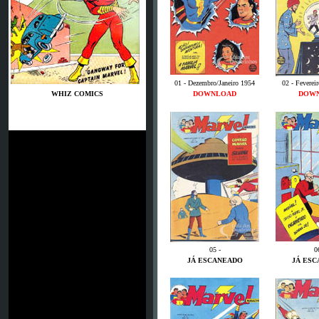
01 - Dezembro/Janeiro 1954
02 - Feverei
WHIZ COMICS
DOWNLOAD
DOW
05 -
0
JÁ ESCANEADO
JÁ ES