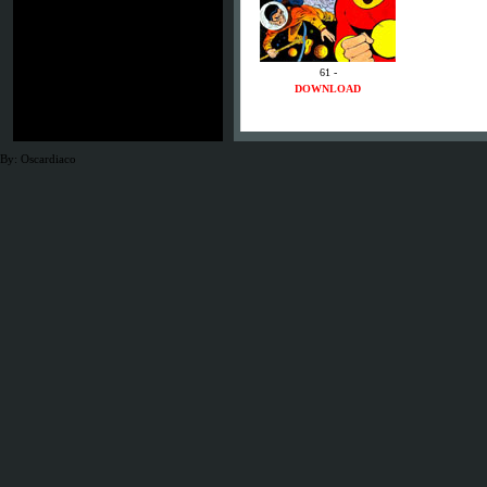
61 -
DOWNLOAD
By: Oscardiaco