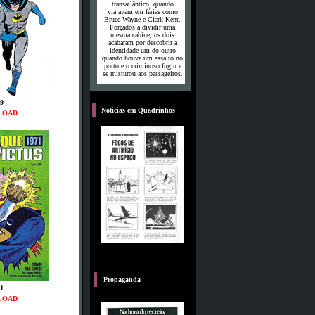
transatlântico, quando
viajavam em férias como
Bruce Wayne e Clark Kent.
Forçados a dividir uma
mesma cabine, os dois
acabaram por descobrir a
identidade um do outro
quando houve um assalto no
porto e o criminoso fugiu e
se misturou aos passageiros.
9
D
Noticias em Quadrinhos
LOAD
C
Propaganda
1
LOAD