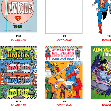
1968
1968
196
DOWNLOAD
DOWNLOAD
DOWN
1970
1970
197
DOWNLOAD
DOWNLOAD
DOWN