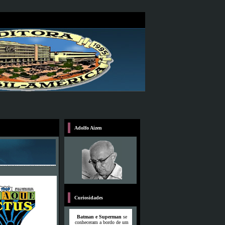
Adolfo Aizen
Curiosidades
Batman e Superman
se
conheceram a bordo de um