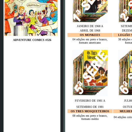
JANEIRO DE 1968 A
SETEMB
ABRIL DE 1968
DEZEM
OS MONKEES
LEGIÃO 
04 edições em preto e branco,
38 edições 
ADVENTURE COMICS #326
formato americano
forma
FEVEREIRO DE 1981 A
JULHO
SETEMBRO DE 1981
OUTUB
OS TRES MOSQUETEIROS
MULHER
08 edições em preto e branco,
04 edições colo
formato médio
Es waren schon