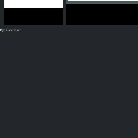
JSG Neunkirchen
By: Oscardiaco