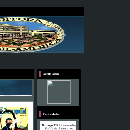
Adolfo Aizen
Curiosidades
Durango Kid
foi um cowboy
fictício do cinema e dos