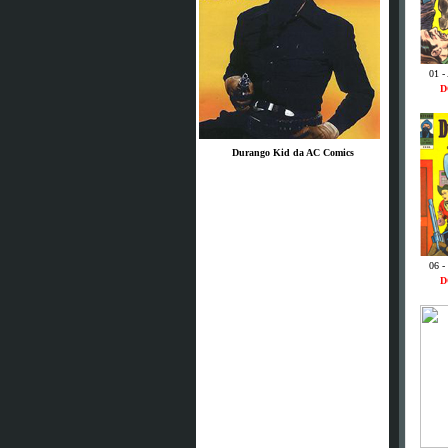
01 -
D
Durango Kid da AC Comics
06 -
D