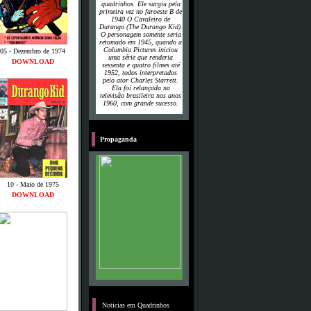
quadrinhos. Ele surgiu pela
primeira vez no faroeste B de
1940
O Cavaleiro de
Durango
(The Durango Kid).
O personagem somente seria
retomado em 1945, quando a
Columbia Pictures iniciou
05 - Dezembro de 1974
uma série que renderia
DOWNLOAD
sessenta e quatro filmes até
1952, todos interpretados
pelo ator Charles Starrett.
Ela foi relançada na
televisão brasileira nos anos
1960, com grande sucesso.
P
Propaganda
10 - Maio de 1975
DOWNLOAD
B
Noticias em Quadrinhos