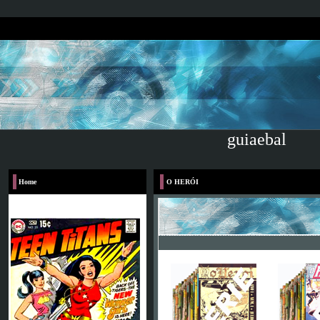
guiaebal
Home
O HERÓI