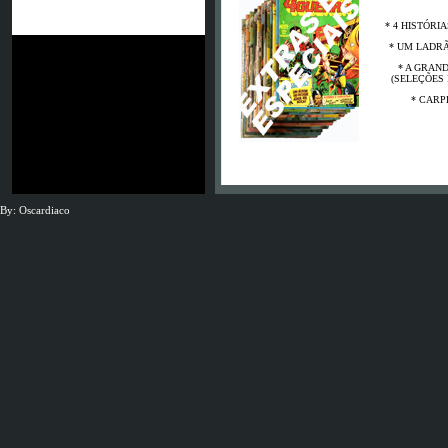
JSG Neunkirchen
* 4 HISTÓRI
* UM LADR
* A GRAN
(SELEÇÕES 
* CARP
Es waren schon
By: Oscardiaco