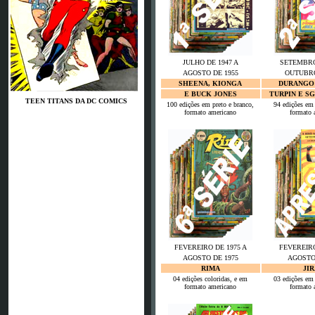
JULHO DE 1947 A
SETEMBRO
AGOSTO DE 1955
OUTUBRO
SHEENA, KIONGA
DURANGO 
E BUCK JONES
TURPIN E S
TEEN TITANS DA DC COMICS
100 edições em preto e branco,
94 edições em 
formato americano
formato 
FEVEREIRO DE 1975 A
FEVEREIRO
AGOSTO DE 1975
AGOSTO
RIMA
JI
04 edições coloridas, e em
03 edições em 
formato americano
formato 