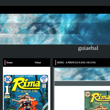
guiaebal
Home
Voltar
RIMA - A PRINCESA DAS SELVAS