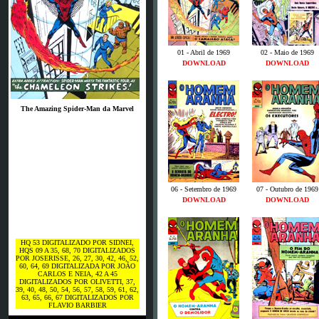
01 - Abril de 1969
02 - Maio de 1969
DOWNLOAD
DOWNLOAD
The Amazing Spider-Man da Marvel
06 - Setembro de 1969
07 - Outubro de 1969
DOWNLOAD
DOWNLOAD
HQ 53 DIGITALIZADO POR SIDNEI,
HQS 09 A 35, 68, 70 DIGITALIZADOS
POR JOSERISSE, 26, 27, 30, 42, 46, 52,
60, 64, 69 DIGITALIZADA POR JOÃO
CARLOS E NEIA, 42 A 45
DIGITALIZADOS POR OLIVETTI, 37,
39, 40, 48, 50, 54, 56, 57, 58, 59, 61, 62,
63, 65, 66, 67 DIGITALIZADOS POR
FLAVIO BARBIER