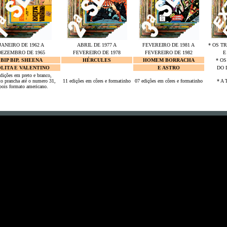
JANEIRO DE 1962 A
ABRIL DE 1977 A
FEVEREIRO DE 1981 A
* OS T
DEZEMBRO DE 1965
FEVEREIRO DE 1978
FEVEREIRO DE 1982
E
BIP BIP, SHEENA
HÉRCULES
HOMEM BORRACHA
* O
LITA E VALENTINO
E ASTRO
DO 
dições em preto e branco,
o prancha até o numero 31,
11 edições em côres e formatinho
07 edições em côres e formatinho
* A
pois formato americano.
Es waren schon 43 Besucher (1351 Hits) auf dieser Seite =)