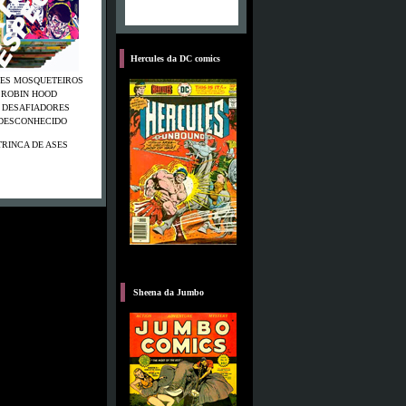
S
Hercules da DC comics
RES MOSQUETEIROS
 ROBIN HOOD
S DESAFIADORES
DESCONHECIDO
 TRINCA DE ASES
B
Sheena da Jumbo