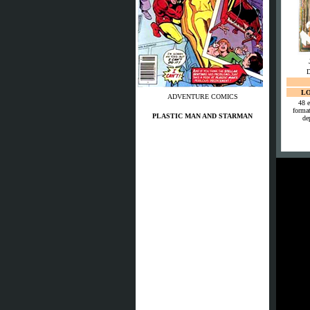
LO
ADVENTURE COMICS
48 e
format
PLASTIC MAN AND STARMAN
de
JSG Neunkirchen