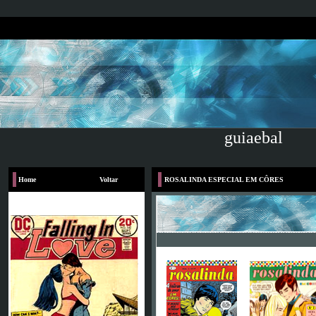
guiaebal
Home
Voltar
ROSALINDA ESPECIAL EM CÔRES