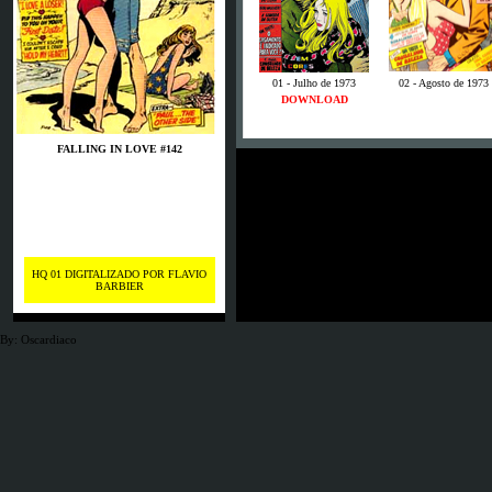
01 - Julho de 1973
02 - Agosto de 1973
DOWNLOAD
FALLING IN LOVE #142
HQ 01 DIGITALIZADO POR FLAVIO
BARBIER
By: Oscardiaco