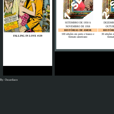
SETEMBRO DE 1950 A
DEZEMBR
NOVEMBRO DE 1958
OUTUB
HISTÓRIAS DE AMOR
HISTÓR
100 edições em preto e branco e
30 edições 
FALLING IN LOVE #139
formato americano
format
1
Es waren schon
JSG Neunkirchen
By: Oscardiaco