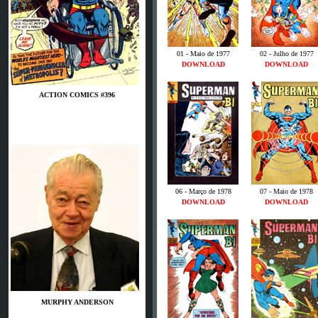
01 - Maio de 1977
02 - Julho de 1977
DOWNLOAD
DOWNLOAD
ACTION COMICS #396
06 - Março de 1978
07 - Maio de 1978
DOWNLOAD
DOWNLOAD
MURPHY ANDERSON