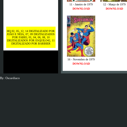
11 - Janeiro de 1979
12 - Março de 1979
DOWNLOAD
DOWNLOAD
HQ 02, 05, 12, 14 DIGITALIZADO POR
JOÃO E NÉIA, 07, 09 DIGITALIZADOS
POR FABIO, 01, 04, 06, 08, 10
DIGITALIZADOS POR ESQUILO42, 11
DIGITALIZADO POR BARBIER
16 - Novembro de 1979
DOWNLOAD
By: Oscardiaco