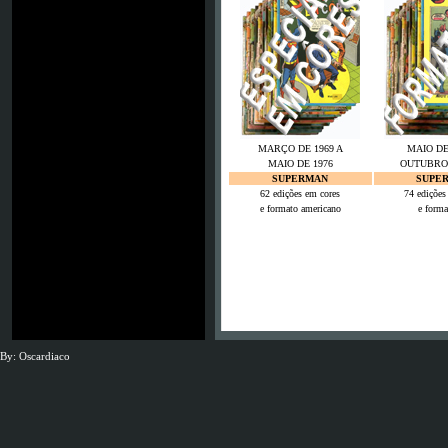
MARÇO DE 1969 A
MAIO DE
MAIO DE 1976
OUTUBRO 
SUPERMAN
SUPE
62 edições em cores
74 edições
e formato americano
e forma
By: Oscardiaco