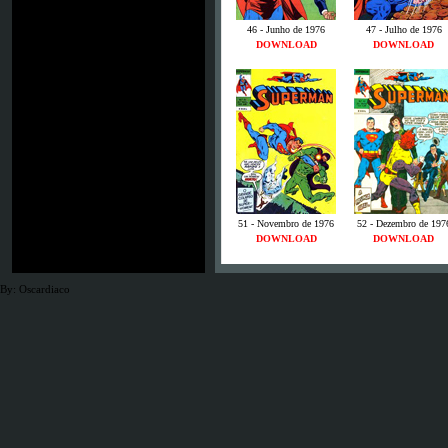
46 - Junho de 1976
47 - Julho de 1976
DOWNLOAD
DOWNLOAD
51 - Novembro de 1976
52 - Dezembro de 197
DOWNLOAD
DOWNLOAD
By: Oscardiaco