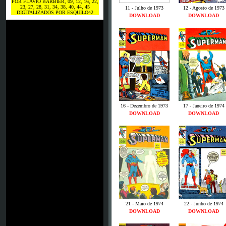
POR FLAVIO BARBIER, 09, 12, 16, 22,
23, 27, 28, 31, 34, 38, 40, 44, 45
11 - Julho de 1973
12 - Agosto de 1973
DIGITALIZADOS POR ESQUILO42
DOWNLOAD
DOWNLOAD
16 - Dezembro de 1973
17 - Janeiro de 1974
DOWNLOAD
DOWNLOAD
21 - Maio de 1974
22 - Junho de 1974
DOWNLOAD
DOWNLOAD