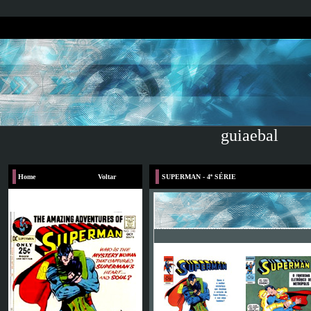
guiaebal
Home
Voltar
SUPERMAN - 4ª SÉRIE