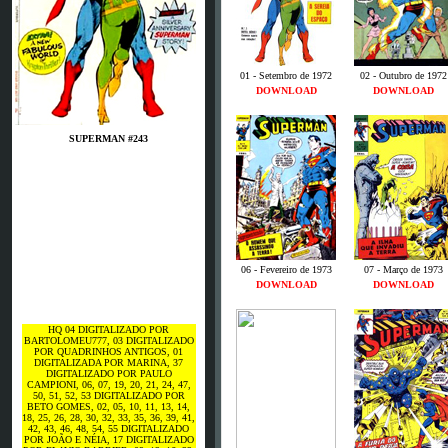
01 - Setembro de 1972
02 - Outubro de 1972
DOWNLOAD
DOWNLOAD
SUPERMAN #243
06 - Fevereiro de 1973
07 - Março de 1973
DOWNLOAD
DOWNLOAD
HQ 04 DIGITALIZADO POR
BARTOLOMEU777, 03 DIGITALIZADO
POR QUADRINHOS ANTIGOS, 01
DIGITALIZADA POR MARINA, 37
DIGITALIZADO POR PAULO
CAMPIONI, 06, 07, 19, 20, 21, 24, 47,
50, 51, 52, 53 DIGITALIZADO POR
BETO GOMES, 02, 05, 10, 11, 13, 14,
18, 25, 26, 28, 30, 32, 33, 35, 36, 39, 41,
42, 43, 46, 48, 54, 55 DIGITALIZADO
POR JOÃO E NÉIA, 17 DIGITALIZADO