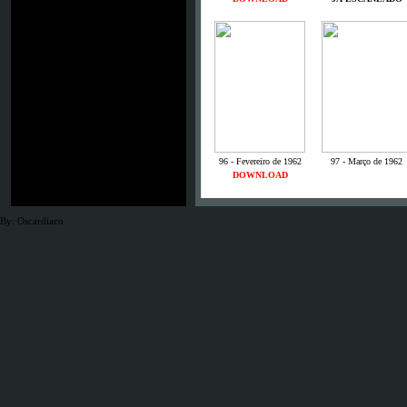
96 - Fevereiro de 1962
97 - Março de 1962
DOWNLOAD
By: Oscardiaco