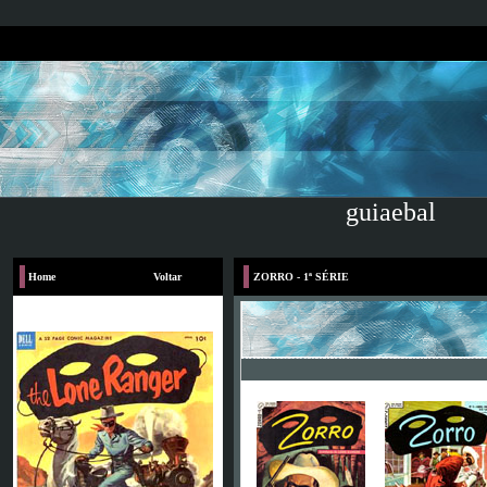
guiaebal
Home
Voltar
ZORRO - 1ª SÉRIE