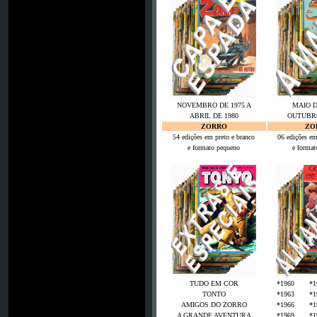
NOVEMBRO DE 1975 A
MAIO D
ABRIL DE 1980
OUTUBRO
ZORRO
ZO
54 edições em preto e branco
06 edições em
e formato pequeno
e format
TUDO EM COR
*1960
888
*1
TONTO
*1963
888
*1
AMIGOS DO ZORRO
*1966
999
*1
A GRANDE AVENTURA
*1969
888
*1