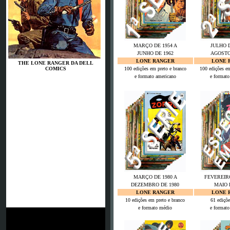
MARÇO DE 1954 A
JULHO D
JUNHO DE 1962
AGOSTO
LONE RANGER
LONE 
THE LONE RANGER DA DELL
COMICS
100 edições em preto e branco
100 edições em
e formato americano
e formato
MARÇO DE 1980 A
FEVEREIRO
DEZEMBRO DE 1980
MAIO 
LONE RANGER
LONE 
JSG Neunkirchen
10 edições em preto e branco
61 ediçõe
e formato médio
e formato