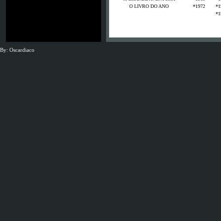
O LIVRO DO ANO
*1972
888
*
*1
Es waren schon
By: Oscardiaco