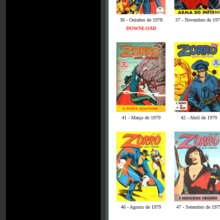
36 - Outubro de 1978
37 - Novembro de 197
DOWNLOAD
41 -
Março de 1979
42 -
Abril de 1979
46 - Agosto de 1979
47 - Setembro de 197