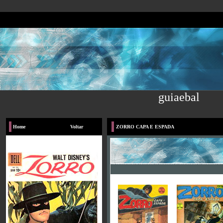
guiaebal
Home
Voltar
ZORRO CAPA E ESPADA