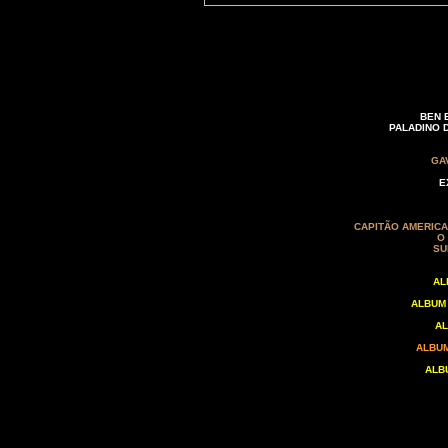
BEN 
PALADINO D
GA
E
CAPITÃO AMERICA
O
SU
AL
ALBUM 
AL
ALBUM
ALB