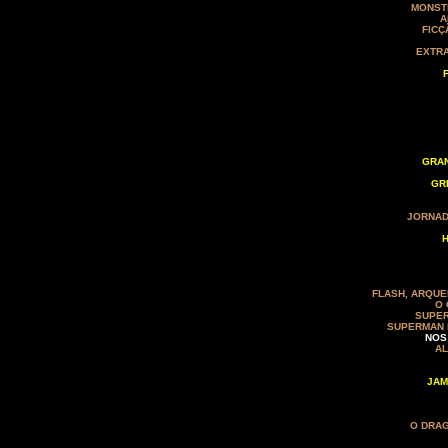
MONST
A
FICÇ
EXTRA
GRAN
GR
JORNAD
H
FLASH, ARQUE
O 
SUPER
SUPERMAN 
NOS
A
JAM
O DRAG