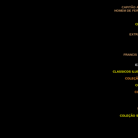
CAPITÃO 
HOMEM DE FER
C
EXTR
FRANCIS 
E
CLASSICOS ILU
COLEÇÃ
C
C
COLEÇÃO S