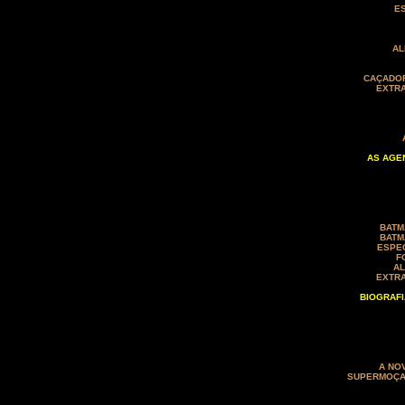
E
AL
CAÇADOR
EXTRA
AS AGE
BATM
BATM
ESPEC
F
A
EXTRA
BIOGRAFI
A NO
SUPERMOÇA 