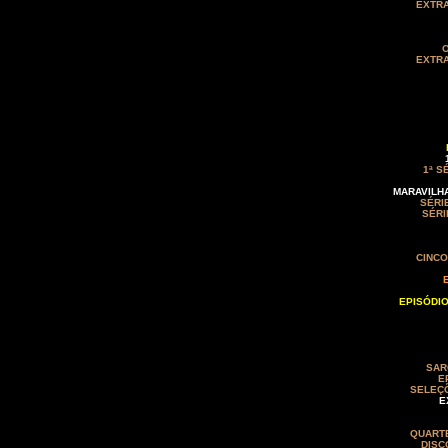
EXTRA
O
EXTRA
1ª S
MARAVILHA
SÉRI
SÉRI
CINCO
EPISÓDIO
SAR
E
SELEÇÕ
E
QUARTE
DISC